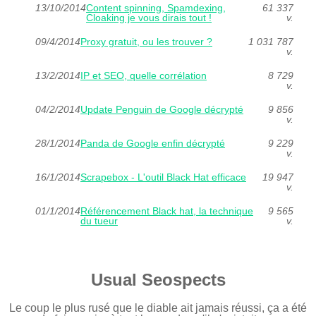
13/10/2014
Content spinning, Spamdexing,
61 337
Cloaking je vous dirais tout !
v.
09/4/2014
Proxy gratuit, ou les trouver ?
1 031 787
v.
13/2/2014
IP et SEO, quelle corrélation
8 729
v.
04/2/2014
Update Penguin de Google décrypté
9 856
v.
28/1/2014
Panda de Google enfin décrypté
9 229
v.
16/1/2014
Scrapebox - L'outil Black Hat efficace
19 947
v.
01/1/2014
Référencement Black hat, la technique
9 565
du tueur
v.
Usual Seospects
Le coup le plus rusé que le diable ait jamais réussi, ça a été