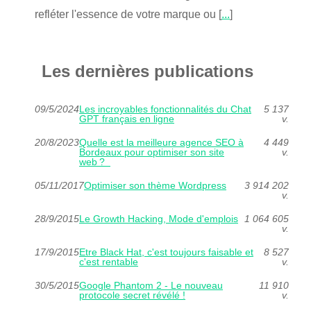
refléter l'essence de votre marque ou [
...
]
Les dernières publications
09/5/2024
Les incroyables fonctionnalités du Chat
5 137
GPT français en ligne
v.
20/8/2023
Quelle est la meilleure agence SEO à
4 449
Bordeaux pour optimiser son site
v.
web ?
05/11/2017
Optimiser son thème Wordpress
3 914 202
v.
28/9/2015
Le Growth Hacking, Mode d'emplois
1 064 605
v.
17/9/2015
Etre Black Hat, c'est toujours faisable et
8 527
c'est rentable
v.
30/5/2015
Google Phantom 2 - Le nouveau
11 910
protocole secret révélé !
v.