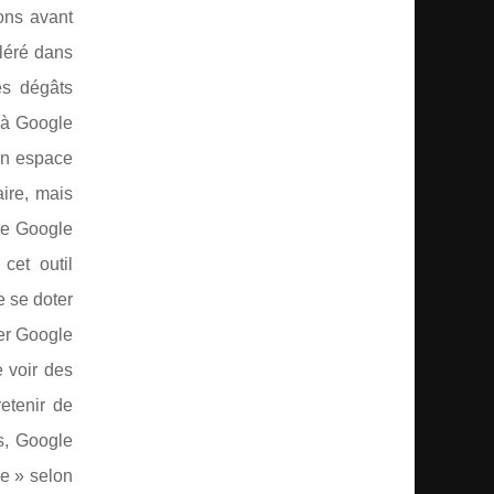
ons avant
éléré dans
es dégâts
s à Google
 en espace
ire, mais
 de Google
cet outil
e se doter
rer Google
e voir des
etenir de
s, Google
e » selon