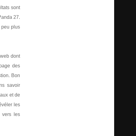
tats sont
 Panda 27.
 peu plus
s web dont
 page des
stion. Bon
ns savoir
naux et de
évéler les
 vers les