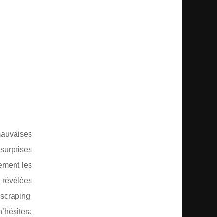
mauvaises
surprises
lement les
 révélées
scraping,
n’hésitera