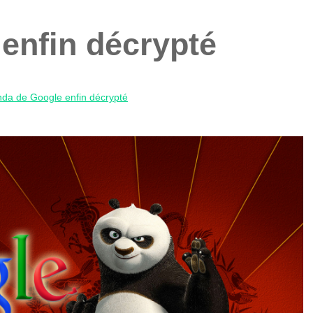
enfin décrypté
da de Google enfin décrypté