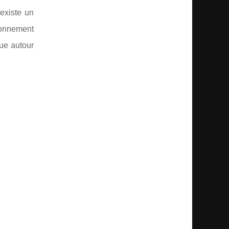
existe un
ionnement
que autour