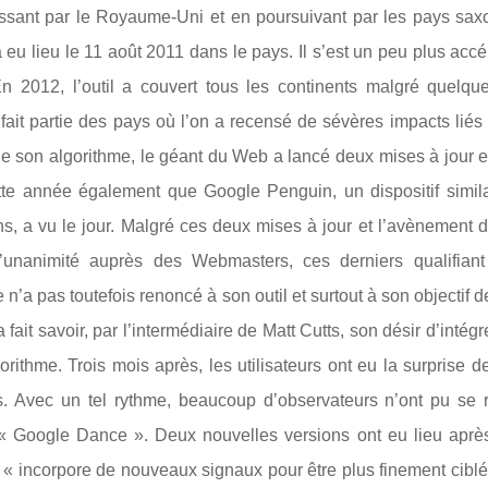
sant par le Royaume-Uni et en poursuivant par les pays sax
a eu lieu le 11 août 2011 dans le pays. Il s’est un peu plus acc
n 2012, l’outil a couvert tous les continents malgré quelqu
 fait partie des pays où l’on a recensé de sévères impacts lié
 de son algorithme, le géant du Web a lancé deux mises à jour
te année également que Google Penguin, un dispositif simila
ns, a vu le jour. Malgré ces deux mises à jour et l’avènement
nanimité auprès des Webmasters, ces derniers qualifiant 
’a pas toutefois renoncé à son outil et surtout à son objectif d
 fait savoir, par l’intermédiaire de Matt Cutts, son désir d’intég
ithme. Trois mois après, les utilisateurs ont eu la surprise d
rs. Avec un tel rythme, beaucoup d’observateurs n’ont pu se r
 Google Dance ». Deux nouvelles versions ont eu lieu aprè
« incorpore de nouveaux signaux pour être plus finement ciblé