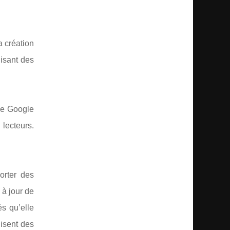
a création
lisant des
 de Google
lecteurs.
orter des
 à jour de
és qu’elle
lisent des