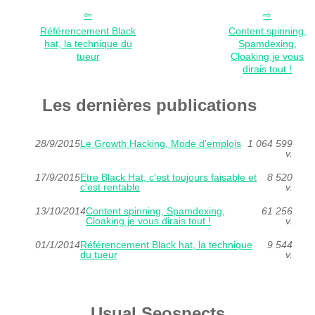
Référencement Black
Content spinning,
hat, la technique du
Spamdexing,
tueur
Cloaking je vous
dirais tout !
Les dernières publications
28/9/2015
Le Growth Hacking, Mode d'emplois
1 064 599
v.
17/9/2015
Etre Black Hat, c'est toujours faisable et
8 520
c'est rentable
v.
13/10/2014
Content spinning, Spamdexing,
61 256
Cloaking je vous dirais tout !
v.
01/1/2014
Référencement Black hat, la technique
9 544
du tueur
v.
Usual Seospects